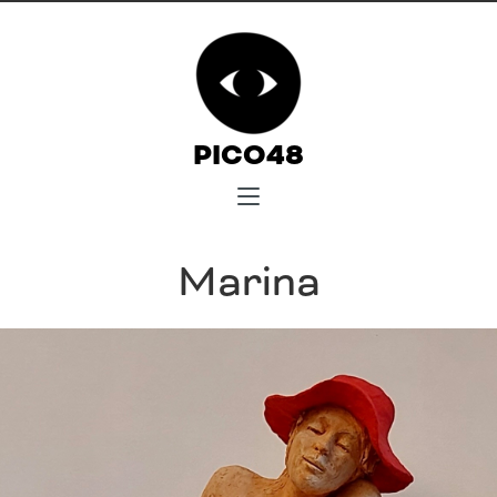
PICO48
Marina