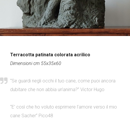
Terracotta patinata colorata acrilico
Dimensioni cm 55x35x60
“Se guardi negli occhi il tuo cane, come puoi ancora
dubitare che non abbia un’anima?” Victor Hugo
“E’ così che ho voluto esprimere l’amore verso il mio
cane Sacher” Pico48