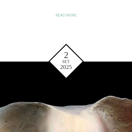
READ MORE
2
SET
2025