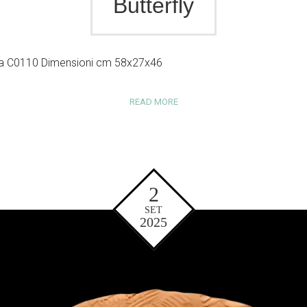
Butterfly
o da C0110 Dimensioni cm 58x27x46
READ MORE
2
SET
2025